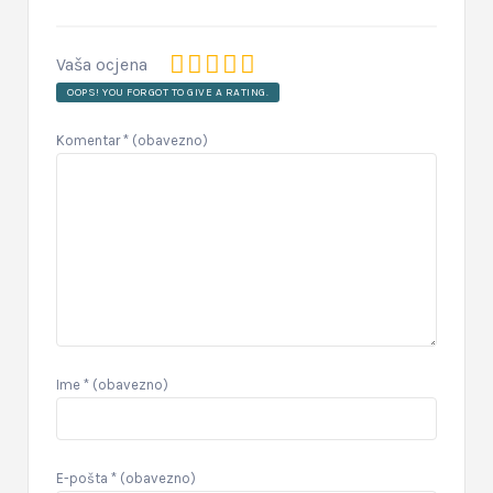
Vaša ocjena
OOPS! YOU FORGOT TO GIVE A RATING.
Komentar
* (obavezno)
Ime
* (obavezno)
E-pošta
* (obavezno)