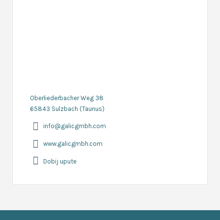
Oberliederbacher Weg 38
65843 Sulzbach (Taunus)
info@galicgmbh.com
www.galicgmbh.com
Dobij upute