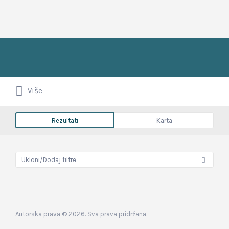
Upiši
pojam,
ključnu
riječ
Upiši
Balkanci u Njemačkoj
ili
Više
pojam,
naziv
ključnu
oglasa...
riječ
ili
Rezultati
Karta
naziv
oglasa...
Ukloni/Dodaj filtre
Autorska prava © 2026. Sva prava pridržana.