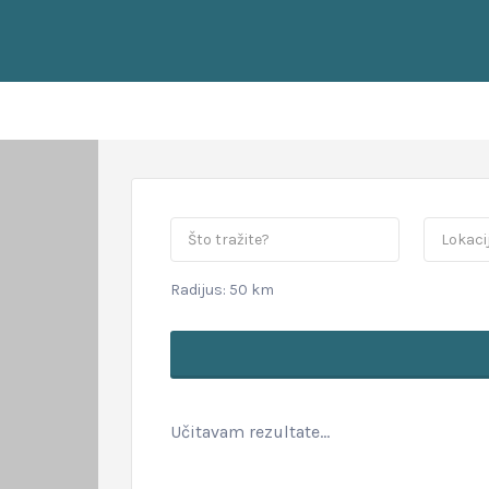
i ovu lokaciju
Radijus:
50
km
Učitavam rezultate...