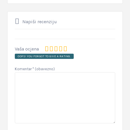
Napiši recenziju
Vaša ocjena
OOPS! YOU FORGOT TO GIVE A RATING.
Komentar
* (obavezno)