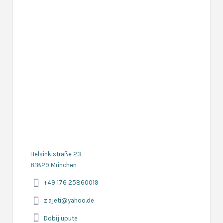
Helsinkistraße 23
81829 München
+49 176 25860019
z.ajeti@yahoo.de
Dobij upute