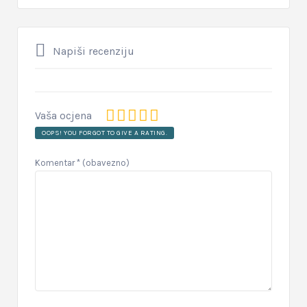
Napiši recenziju
Vaša ocjena
OOPS! YOU FORGOT TO GIVE A RATING.
Komentar
* (obavezno)