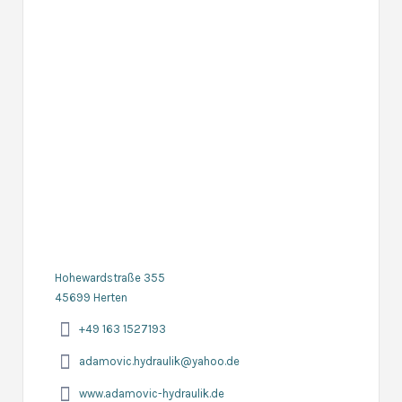
Hohewardstraße 355
45699 Herten
+49 163 1527193
adamovic.hydraulik@yahoo.de
www.adamovic-hydraulik.de