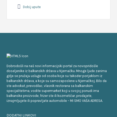
Dobij upute
Dobrodošli na naš novi informacijski portal za novopridošle
doseljenike iz balkanskih država u Njemačku. Mnoge ljude zanima
gdje se pružaju usluge od osoba koje su također porijeklom iz
balkanskih država, a koje su samozaposlene u Njemačkoj. Bilo da
ste advokat, prevodilac, vlasnik restorana sa balkanskim
specijalitetima, vodite supermarket koji u svojoj ponudi ima
balkanske proizvode, frizer ste ili kozmetičar, prodajete,
iznajmljujete ili popravljate automobile – MI SMO VAŠA ADRESA.
DODATNI LINKOVI