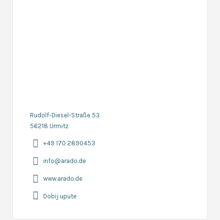
Rudolf-Diesel-Straße 53
56218 Urmitz
+49 170 2890453
info@arado.de
www.arado.de
Dobij upute