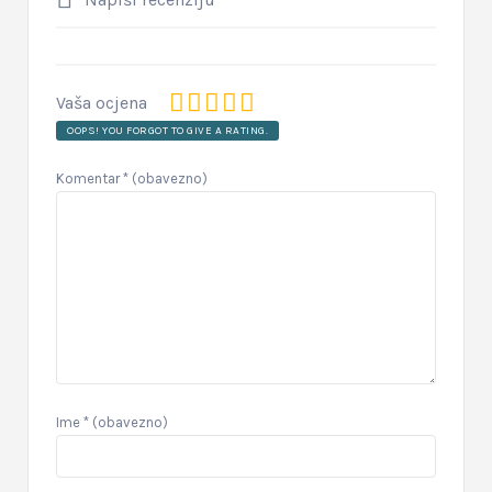
Vaša ocjena
OOPS! YOU FORGOT TO GIVE A RATING.
Komentar
* (obavezno)
Ime
* (obavezno)