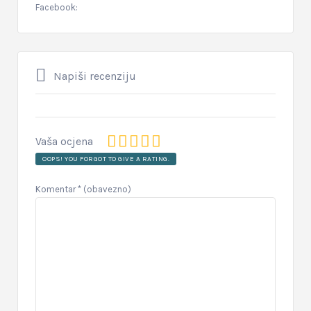
Facebook:
Napiši recenziju
Vaša ocjena
OOPS! YOU FORGOT TO GIVE A RATING.
Komentar
* (obavezno)