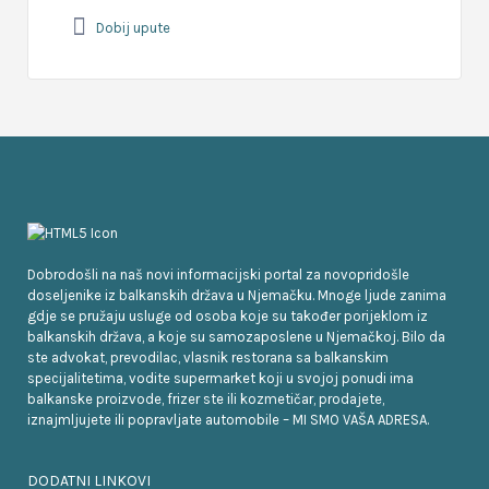
Dobij upute
Dobrodošli na naš novi informacijski portal za novopridošle
doseljenike iz balkanskih država u Njemačku. Mnoge ljude zanima
gdje se pružaju usluge od osoba koje su također porijeklom iz
balkanskih država, a koje su samozaposlene u Njemačkoj. Bilo da
ste advokat, prevodilac, vlasnik restorana sa balkanskim
specijalitetima, vodite supermarket koji u svojoj ponudi ima
balkanske proizvode, frizer ste ili kozmetičar, prodajete,
iznajmljujete ili popravljate automobile – MI SMO VAŠA ADRESA.
DODATNI LINKOVI