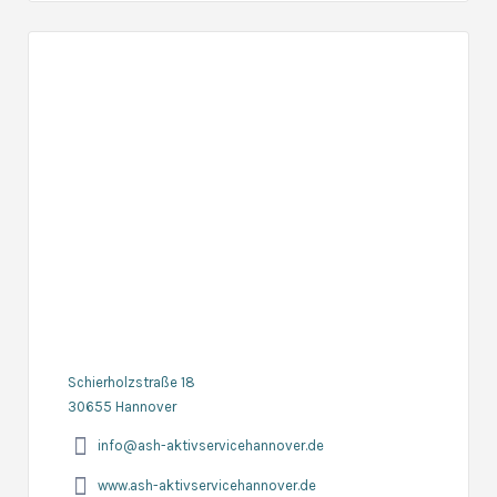
Schierholzstraße 18
30655 Hannover
info@ash-aktivservicehannover.de
www.ash-aktivservicehannover.de