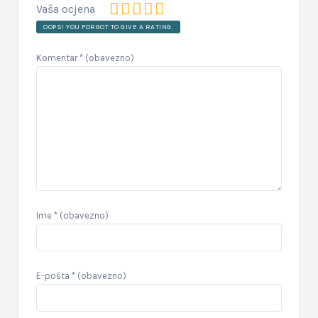
Vaša ocjena
OOPS! YOU FORGOT TO GIVE A RATING.
Komentar
* (obavezno)
Ime
* (obavezno)
E-pošta
* (obavezno)