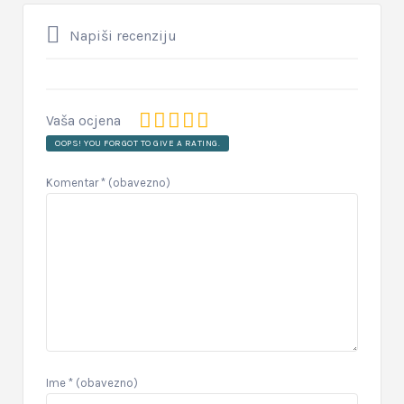
Napiši recenziju
Vaša ocjena
OOPS! YOU FORGOT TO GIVE A RATING.
Komentar
* (obavezno)
Ime
* (obavezno)