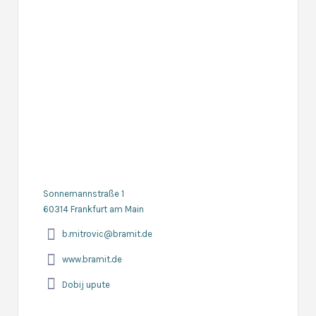
Sonnemannstraße 1
60314 Frankfurt am Main
b.mitrovic@bramit.de
www.bramit.de
Dobij upute