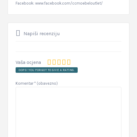
Facebook: www.facebook.com/ccmoebeloutlet/
Napiši recenziju
Vaša ocjena
OOPS! YOU FORGOT TO GIVE A RATING.
Komentar
* (obavezno)