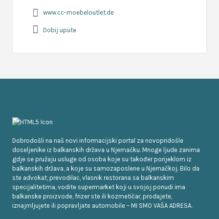
www.cc-moebeloutlet.de
Dobij upute
Dobrodošli na naš novi informacijski portal za novopridošle
doseljenike iz balkanskih država u Njemačku. Mnoge ljude zanima
gdje se pružaju usluge od osoba koje su također porijeklom iz
balkanskih država, a koje su samozaposlene u Njemačkoj. Bilo da
ste advokat, prevodilac, vlasnik restorana sa balkanskim
specijalitetima, vodite supermarket koji u svojoj ponudi ima
balkanske proizvode, frizer ste ili kozmetičar, prodajete,
iznajmljujete ili popravljate automobile – MI SMO VAŠA ADRESA.