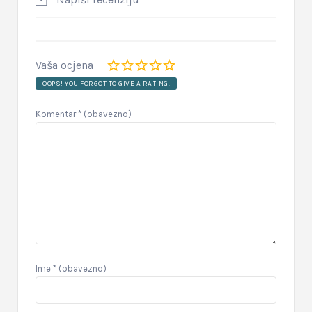
Vaša ocjena
OOPS! YOU FORGOT TO GIVE A RATING.
Komentar
* (obavezno)
Ime
* (obavezno)