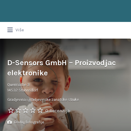
Upiši
pojam,
ključnu
riječ
Upiši
Balkanci u Njemačkoj
ili
Više
pojam,
naziv
ključnu
oglasa...
riječ
ili
naziv
oglasa...
D-Sensors GmbH – Proizvodjac
elektronike
Quermathe 3
14532 Stahnsdorf
Gradjevina i gradjevinske zanatske struke
0 Recenzija
Dodaj fotografije