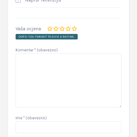
Vaša ocjena
OOPS! YOU FORGOT TO GIVE A RATING.
Komentar
* (obavezno)
Ime
* (obavezno)