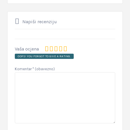
Napiši recenziju
Vaša ocjena
OOPS! YOU FORGOT TO GIVE A RATING.
Komentar
* (obavezno)