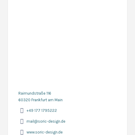
Raimundstraße 116
60320 Frankfurt am Main
+49 177 1795222
mail@soric-design.de
www.soric-design.de