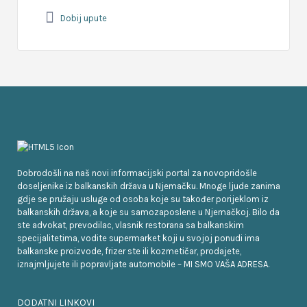
Dobij upute
Dobrodošli na naš novi informacijski portal za novopridošle
doseljenike iz balkanskih država u Njemačku. Mnoge ljude zanima
gdje se pružaju usluge od osoba koje su također porijeklom iz
balkanskih država, a koje su samozaposlene u Njemačkoj. Bilo da
ste advokat, prevodilac, vlasnik restorana sa balkanskim
specijalitetima, vodite supermarket koji u svojoj ponudi ima
balkanske proizvode, frizer ste ili kozmetičar, prodajete,
iznajmljujete ili popravljate automobile – MI SMO VAŠA ADRESA.
DODATNI LINKOVI