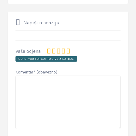
Napiši recenziju
Vaša ocjena
OOPS! YOU FORGOT TO GIVE A RATING.
Komentar
* (obavezno)