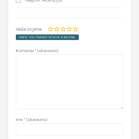
Vaša ocjena
OOPS! YOU FORGOT TO GIVE A RATING.
Komentar
* (obavezno)
Ime
* (obavezno)