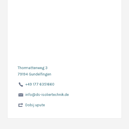
Thormattenweg 3
79194 Gundelfingen
+49 177 6351660
info@ds-isoliertechnik.de
Dobij upute