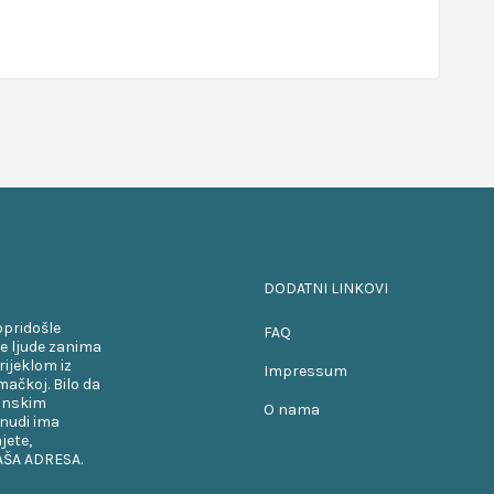
DODATNI LINKOVI
opridošle
FAQ
e ljude zanima
rijeklom iz
Impressum
ačkoj. Bilo da
kanskim
O nama
onudi ima
jete,
VAŠA ADRESA.