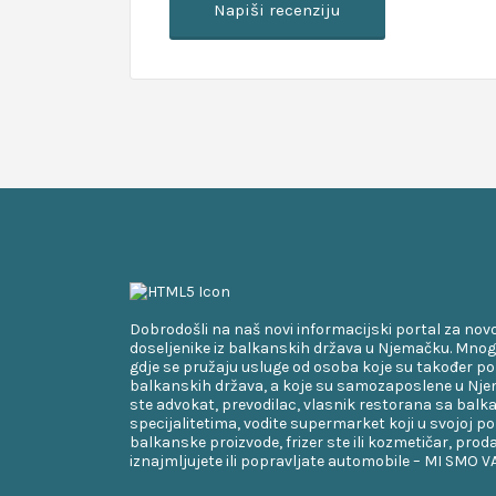
Dobrodošli na naš novi informacijski portal za nov
doseljenike iz balkanskih država u Njemačku. Mnog
gdje se pružaju usluge od osoba koje su također po
balkanskih država, a koje su samozaposlene u Njem
ste advokat, prevodilac, vlasnik restorana sa bal
specijalitetima, vodite supermarket koji u svojoj p
balkanske proizvode, frizer ste ili kozmetičar, proda
iznajmljujete ili popravljate automobile – MI SMO 