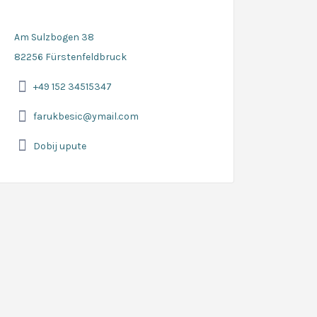
Am Sulzbogen 38
82256 Fürstenfeldbruck
+49 152 34515347
farukbesic@ymail.com
Dobij upute