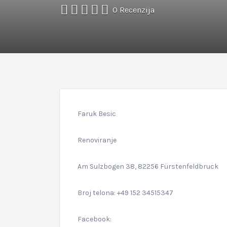
0 Recenzija
Faruk Besic
Renoviranje
Am Sulzbogen 38, 82256 Fürstenfeldbruck
Broj telona: +49 152 34515347
Facebook: