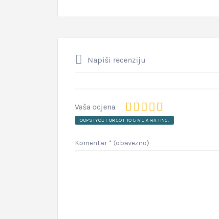
Napiši recenziju
Vaša ocjena
OOPS! YOU FORGOT TO GIVE A RATING.
Komentar
* (obavezno)