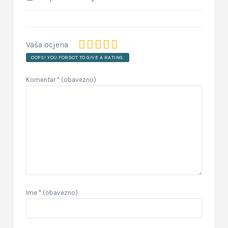
Vaša ocjena
OOPS! YOU FORGOT TO GIVE A RATING.
Komentar
* (obavezno)
Ime
* (obavezno)