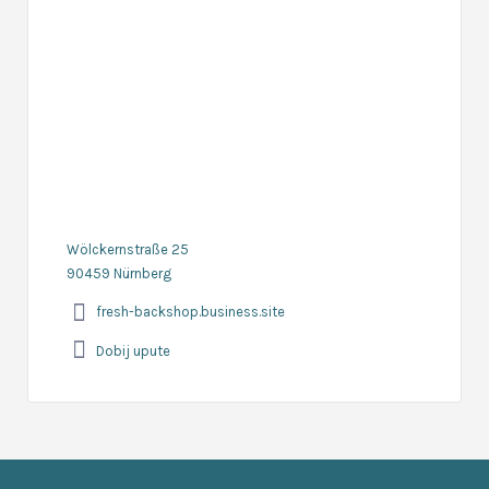
Wölckernstraße 25
90459 Nürnberg
fresh-backshop.business.site
Dobij upute