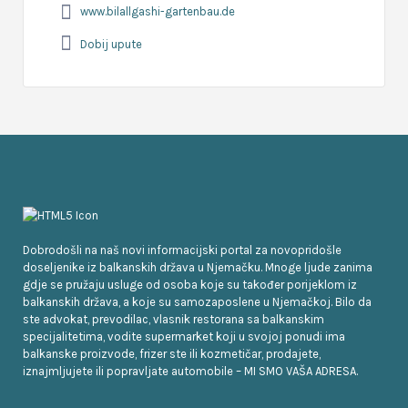
www.bilallgashi-gartenbau.de
Dobij upute
Dobrodošli na naš novi informacijski portal za novopridošle
doseljenike iz balkanskih država u Njemačku. Mnoge ljude zanima
gdje se pružaju usluge od osoba koje su također porijeklom iz
balkanskih država, a koje su samozaposlene u Njemačkoj. Bilo da
ste advokat, prevodilac, vlasnik restorana sa balkanskim
specijalitetima, vodite supermarket koji u svojoj ponudi ima
balkanske proizvode, frizer ste ili kozmetičar, prodajete,
iznajmljujete ili popravljate automobile – MI SMO VAŠA ADRESA.