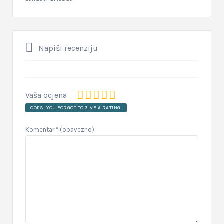
Napiši recenziju
Vaša ocjena
OOPS! YOU FORGOT TO GIVE A RATING.
Komentar
* (obavezno)