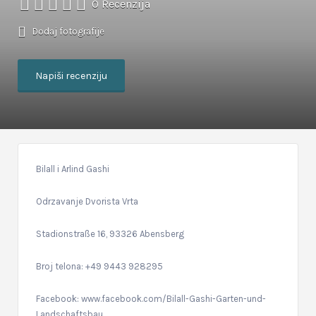
0 Recenzija
Dodaj fotografije
Napiši recenziju
Bilall i Arlind Gashi
Odrzavanje Dvorista Vrta
Stadionstraße 16, 93326 Abensberg
Broj telona: +49 9443 928295
Facebook: www.facebook.com/Bilall-Gashi-Garten-und-
Landschaftsbau