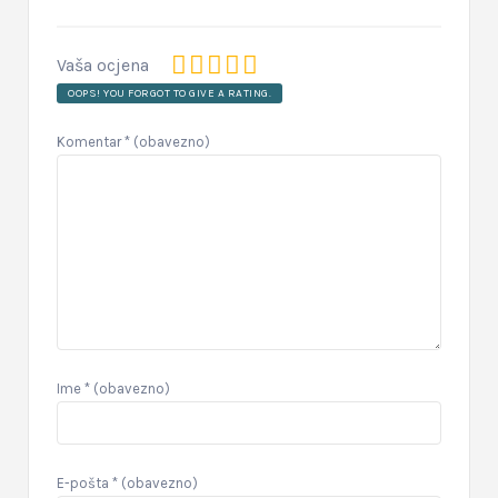
Vaša ocjena
OOPS! YOU FORGOT TO GIVE A RATING.
Komentar
* (obavezno)
Ime
* (obavezno)
E-pošta
* (obavezno)