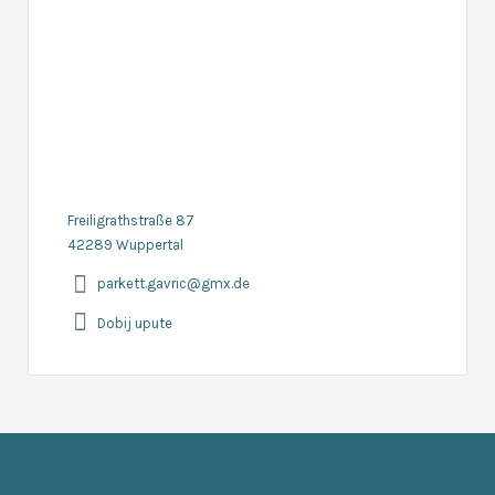
Freiligrathstraße 87
42289 Wuppertal
parkett.gavric@gmx.de
Dobij upute