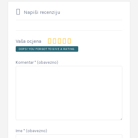
Napiši recenziju
Vaša ocjena
OOPS! YOU FORGOT TO GIVE A RATING.
Komentar
* (obavezno)
Ime
* (obavezno)