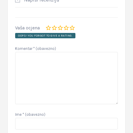
Vaša ocjena
OOPS! YOU FORGOT TO GIVE A RATING.
Komentar
* (obavezno)
Ime
* (obavezno)