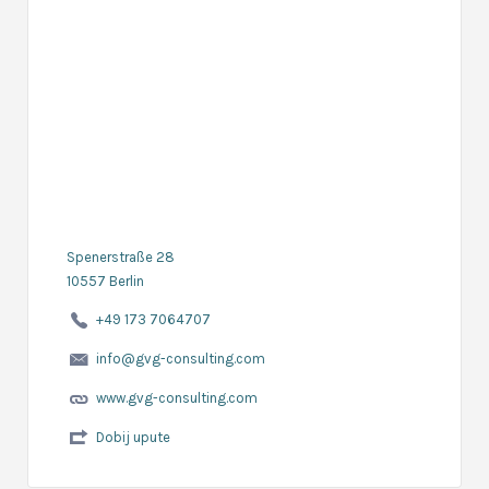
Spenerstraße 28
10557 Berlin
+49 173 7064707
info@gvg-consulting.com
www.gvg-consulting.com
Dobij upute