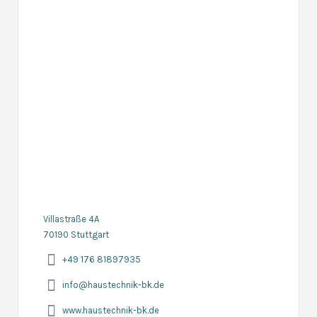
Villastraße 4A
70190 Stuttgart
+49 176 81897935
info@haustechnik-bk.de
www.haustechnik-bk.de