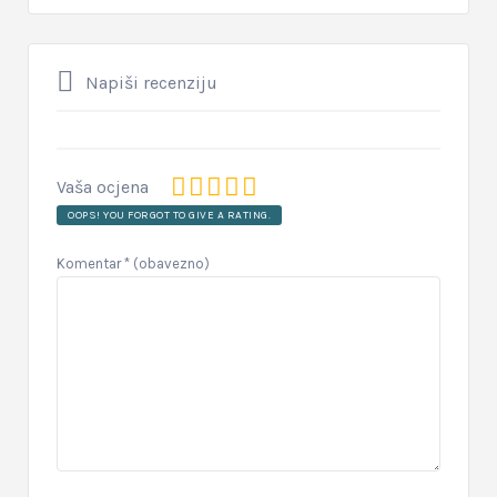
Napiši recenziju
Vaša ocjena
OOPS! YOU FORGOT TO GIVE A RATING.
Komentar
* (obavezno)