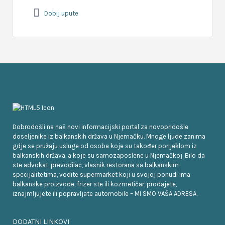
Dobij upute
Dobrodošli na naš novi informacijski portal za novopridošle
doseljenike iz balkanskih država u Njemačku. Mnoge ljude zanima
gdje se pružaju usluge od osoba koje su također porijeklom iz
balkanskih država, a koje su samozaposlene u Njemačkoj. Bilo da
ste advokat, prevodilac, vlasnik restorana sa balkanskim
specijalitetima, vodite supermarket koji u svojoj ponudi ima
balkanske proizvode, frizer ste ili kozmetičar, prodajete,
iznajmljujete ili popravljate automobile – MI SMO VAŠA ADRESA.
DODATNI LINKOVI