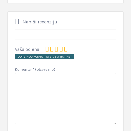
Napiši recenziju
Vaša ocjena
OOPS! YOU FORGOT TO GIVE A RATING.
Komentar
* (obavezno)