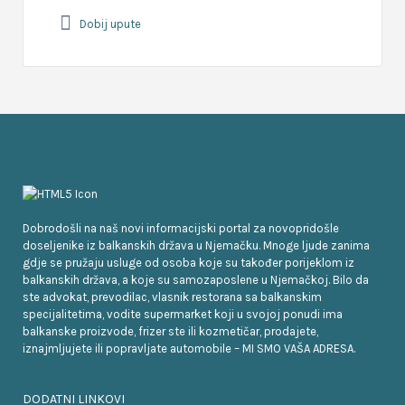
Dobij upute
Dobrodošli na naš novi informacijski portal za novopridošle
doseljenike iz balkanskih država u Njemačku. Mnoge ljude zanima
gdje se pružaju usluge od osoba koje su također porijeklom iz
balkanskih država, a koje su samozaposlene u Njemačkoj. Bilo da
ste advokat, prevodilac, vlasnik restorana sa balkanskim
specijalitetima, vodite supermarket koji u svojoj ponudi ima
balkanske proizvode, frizer ste ili kozmetičar, prodajete,
iznajmljujete ili popravljate automobile – MI SMO VAŠA ADRESA.
DODATNI LINKOVI