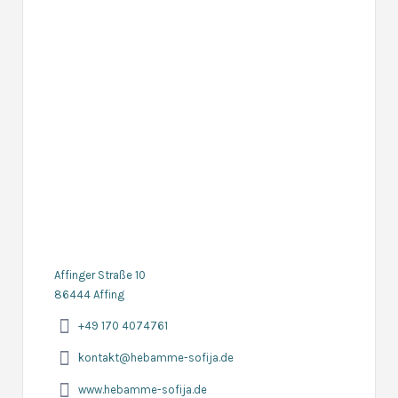
Affinger Straße 10
86444 Affing
+49 170 4074761
kontakt@hebamme-sofija.de
www.hebamme-sofija.de