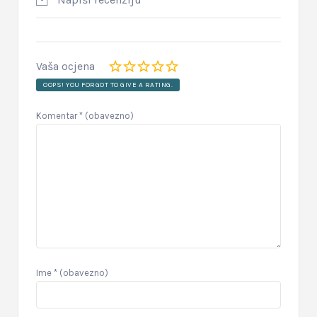
Vaša ocjena
OOPS! YOU FORGOT TO GIVE A RATING.
Komentar
* (obavezno)
Ime
* (obavezno)