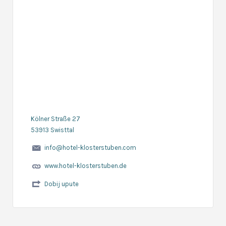
Kölner Straße 27
53913 Swisttal
info@hotel-klosterstuben.com
www.hotel-klosterstuben.de
Dobij upute