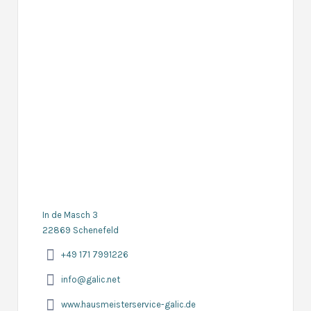
In de Masch 3
22869 Schenefeld
+49 171 7991226
info@galic.net
www.hausmeisterservice-galic.de