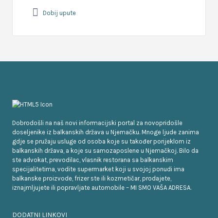
Dobij upute
Dobrodošli na naš novi informacijski portal za novopridošle
doseljenike iz balkanskih država u Njemačku. Mnoge ljude zanima
gdje se pružaju usluge od osoba koje su također porijeklom iz
balkanskih država, a koje su samozaposlene u Njemačkoj. Bilo da
ste advokat, prevodilac, vlasnik restorana sa balkanskim
specijalitetima, vodite supermarket koji u svojoj ponudi ima
balkanske proizvode, frizer ste ili kozmetičar, prodajete,
iznajmljujete ili popravljate automobile – MI SMO VAŠA ADRESA.
DODATNI LINKOVI