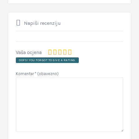
Napiši recenziju
Vaša ocjena
OOPS! YOU FORGOT TO GIVE A RATING.
Komentar
* (obavezno)