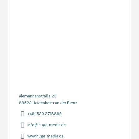
Alemannenstraße 23
89522 Heidenheim an der Brenz
+49 1520 2718899
info@huge-media.de
www.huge-media.de