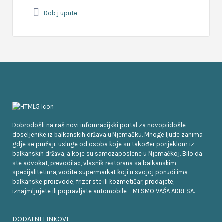
Dobij upute
Dobrodošli na naš novi informacijski portal za novopridošle
doseljenike iz balkanskih država u Njemačku. Mnoge ljude zanima
gdje se pružaju usluge od osoba koje su također porijeklom iz
balkanskih država, a koje su samozaposlene u Njemačkoj. Bilo da
ste advokat, prevodilac, vlasnik restorana sa balkanskim
specijalitetima, vodite supermarket koji u svojoj ponudi ima
balkanske proizvode, frizer ste ili kozmetičar, prodajete,
iznajmljujete ili popravljate automobile – MI SMO VAŠA ADRESA.
DODATNI LINKOVI