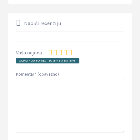
Napiši recenziju
Vaša ocjena
OOPS! YOU FORGOT TO GIVE A RATING.
Komentar
* (obavezno)