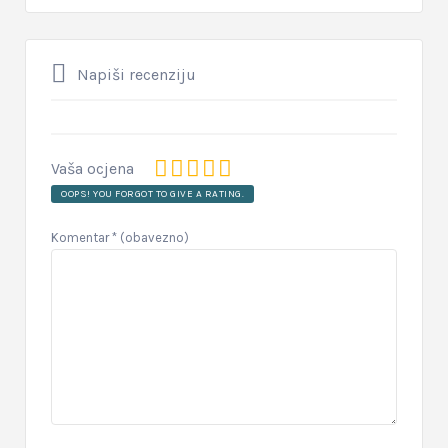
Napiši recenziju
Vaša ocjena
OOPS! YOU FORGOT TO GIVE A RATING.
Komentar
* (obavezno)