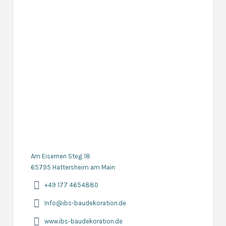
Am Eisernen Steg 18
65795 Hattersheim am Main
+49 177 4654880
Info@ibs-baudekoration.de
www.ibs-baudekoration.de