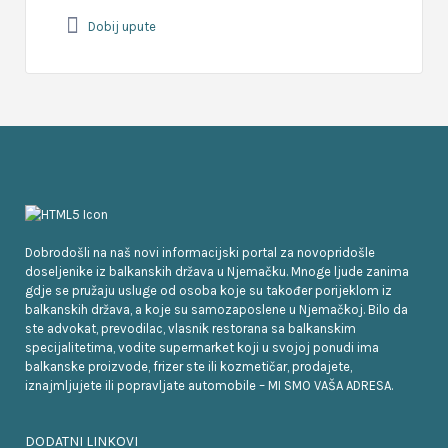
Dobij upute
Dobrodošli na naš novi informacijski portal za novopridošle
doseljenike iz balkanskih država u Njemačku. Mnoge ljude zanima
gdje se pružaju usluge od osoba koje su također porijeklom iz
balkanskih država, a koje su samozaposlene u Njemačkoj. Bilo da
ste advokat, prevodilac, vlasnik restorana sa balkanskim
specijalitetima, vodite supermarket koji u svojoj ponudi ima
balkanske proizvode, frizer ste ili kozmetičar, prodajete,
iznajmljujete ili popravljate automobile – MI SMO VAŠA ADRESA.
DODATNI LINKOVI