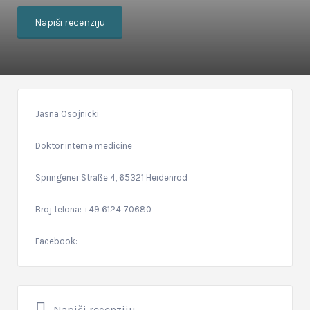
Napiši recenziju
Jasna Osojnicki
Doktor interne medicine
Springener Straße 4, 65321 Heidenrod
Broj telona: +49 6124 70680
Facebook:
Napiši recenziju