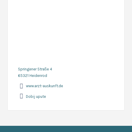
Springener Straße 4
65321 Heidenrod
www.arzt-auskunft.de
Dobij upute