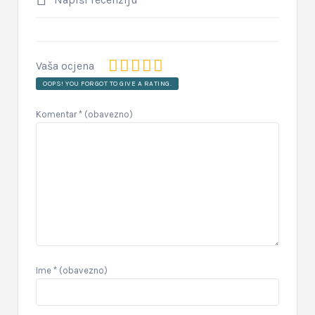
Vaša ocjena
OOPS! YOU FORGOT TO GIVE A RATING.
Komentar
* (obavezno)
Ime
* (obavezno)