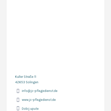
Kuller Straße 11
42653 Solingen
info@jc-pflegedienst.de
www.jc-pflegedienst.de
Dobij upute