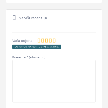
Napiši recenziju
Vaša ocjena
OOPS! YOU FORGOT TO GIVE A RATING.
Komentar
* (obavezno)