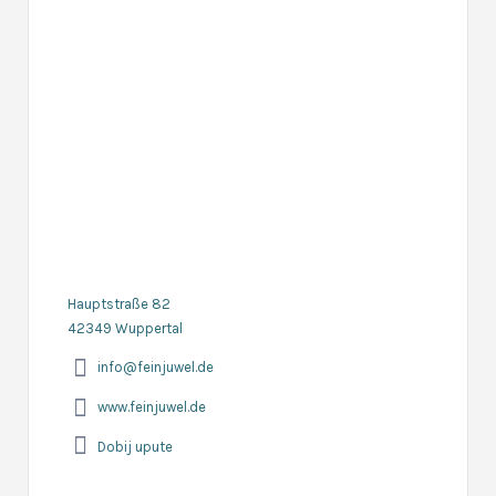
Hauptstraße 82
42349 Wuppertal
info@feinjuwel.de
www.feinjuwel.de
Dobij upute