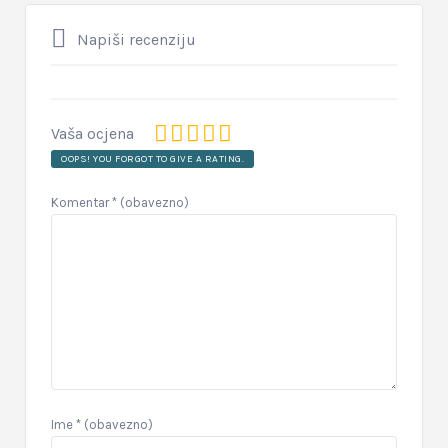
Napiši recenziju
Vaša ocjena
OOPS! YOU FORGOT TO GIVE A RATING.
Komentar
* (obavezno)
Ime
* (obavezno)