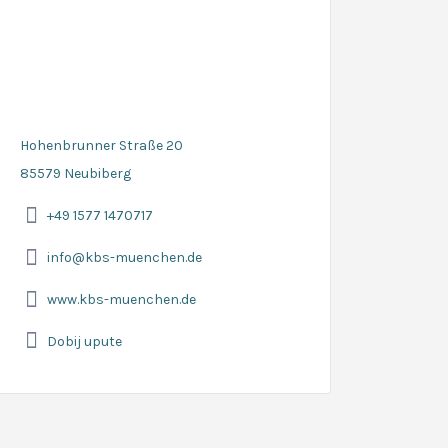
Hohenbrunner Straße 20
85579 Neubiberg
+49 1577 1470717
info@kbs-muenchen.de
www.kbs-muenchen.de
Dobij upute