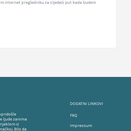
om internet pregledniku za sljedeći put kada budem
DODATNI LINKOVI
opridošle
FAQ
e ljude zanima
rijeklom iz
Impressum
ačkoj. Bilo da