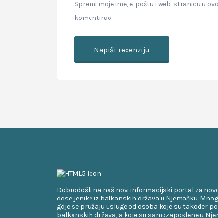
Spremi moje ime, e-poštu i web-stranicu u ov
komentirao.
Dobrodošli na naš novi informacijski portal za nov
doseljenike iz balkanskih država u Njemačku. Mnog
gdje se pružaju usluge od osoba koje su također po
balkanskih država, a koje su samozaposlene u Njem