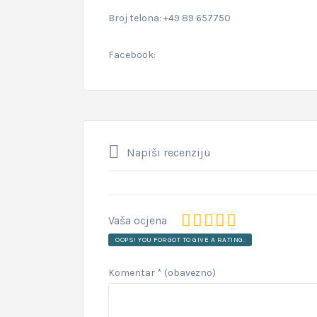
Broj telona: +49 89 657750
Facebook:
Napiši recenziju
Vaša ocjena
OOPS! YOU FORGOT TO GIVE A RATING.
Komentar
* (obavezno)