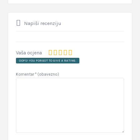
Napiši recenziju
Vaša ocjena
OOPS! YOU FORGOT TO GIVE A RATING.
Komentar
* (obavezno)