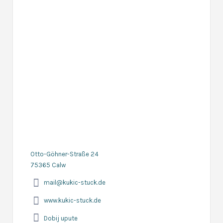
Otto-Göhner-Straße 24
75365 Calw
mail@kukic-stuck.de
www.kukic-stuck.de
Dobij upute