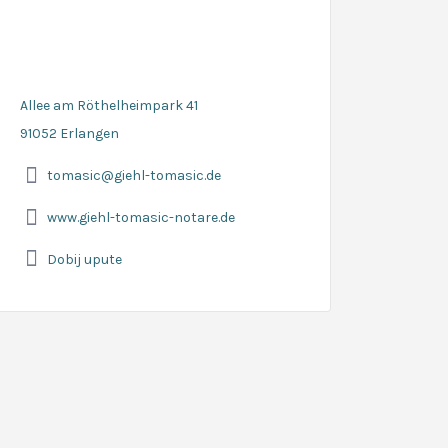
Allee am Röthelheimpark 41
91052 Erlangen
tomasic@giehl-tomasic.de
www.giehl-tomasic-notare.de
Dobij upute