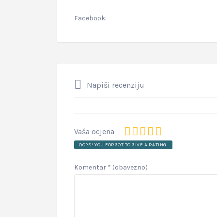
Facebook:
Napiši recenziju
Vaša ocjena
OOPS! YOU FORGOT TO GIVE A RATING.
Komentar
* (obavezno)