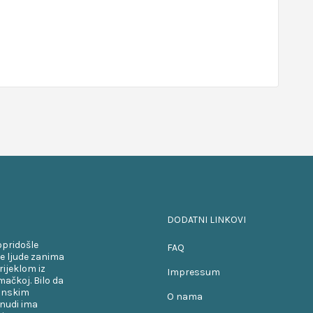
DODATNI LINKOVI
opridošle
FAQ
e ljude zanima
rijeklom iz
Impressum
ačkoj. Bilo da
kanskim
O nama
onudi ima