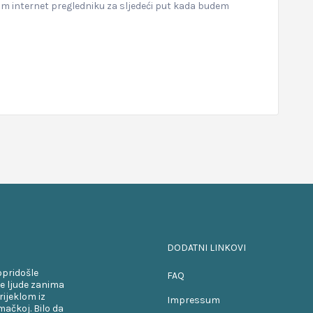
om internet pregledniku za sljedeći put kada budem
DODATNI LINKOVI
opridošle
FAQ
e ljude zanima
rijeklom iz
Impressum
ačkoj. Bilo da