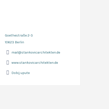
Goethestraße 2-3
10623 Berlin
mail@stankovicarchitekten.de
www.stankovicarchitekten.de
Dobij upute