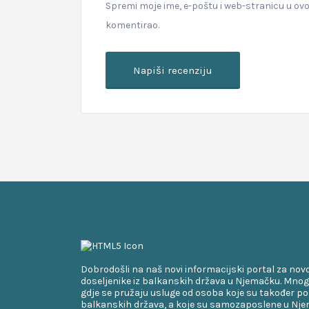
Spremi moje ime, e-poštu i web-stranicu u ov
komentirao.
Dobrodošli na naš novi informacijski portal za nov
doseljenike iz balkanskih država u Njemačku. Mnog
gdje se pružaju usluge od osoba koje su također po
balkanskih država, a koje su samozaposlene u Njem