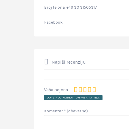
Broj telona: +49 30 31505317
Facebook:
Napiši recenziju
Vaša ocjena
OOPS! YOU FORGOT TO GIVE A RATING.
Komentar
* (obavezno)