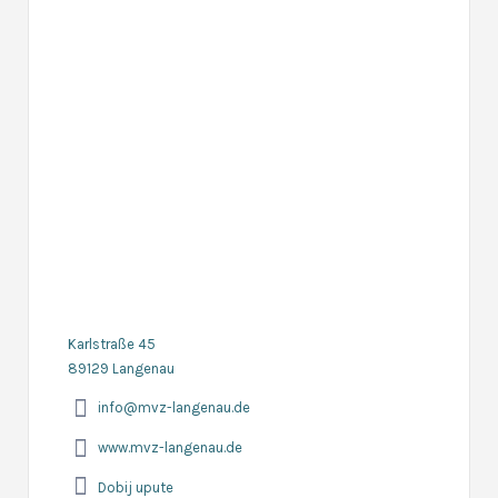
Karlstraße 45
89129 Langenau
info@mvz-langenau.de
www.mvz-langenau.de
Dobij upute