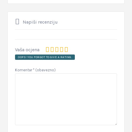
Napiši recenziju
Vaša ocjena
OOPS! YOU FORGOT TO GIVE A RATING.
Komentar
* (obavezno)