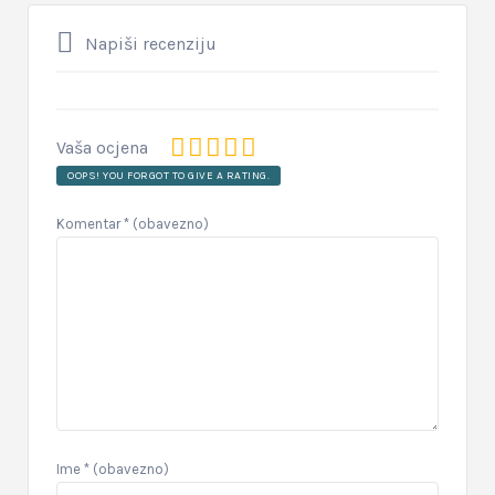
Napiši recenziju
Vaša ocjena
OOPS! YOU FORGOT TO GIVE A RATING.
Komentar
* (obavezno)
Ime
* (obavezno)