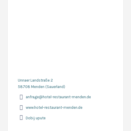
Unnaer Landstraße 2
58708 Menden (Sauerland)
anfrage@hotel-restaurant-menden.de
www.hotel-restaurant-menden.de
Dobij upute