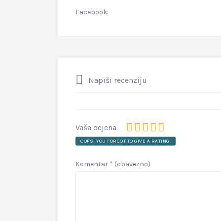
Facebook:
Napiši recenziju
Vaša ocjena
OOPS! YOU FORGOT TO GIVE A RATING.
Komentar
* (obavezno)