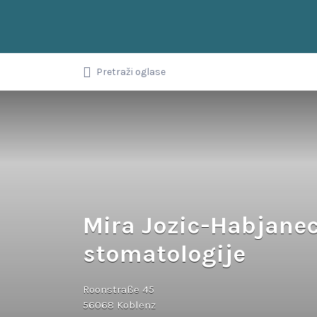
Upiši
pojam,
ključnu
riječ
Balkanci u
ili
Pretraži oglase
naziv
Njemačkoj
oglasa...
Mira Jozic-Habjanec
stomatologije
Roonstraße 45
56068 Koblenz