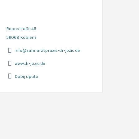
Roonstraße 45
56068 Koblenz
info@zahnarztpraxis-dr-jozic.de
www.dr-jozic.de
Dobij upute