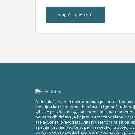
Dobrodošli na naš novi informacijski portal za nov
doseljenike iz balkanskih država u Njemačku. Mnog
gdje se pružaju usluge od osoba koje su također po
balkanskih država, a koje su samozaposlene u Njem
ste advokat, prevodilac, vlasnik restorana sa bal
specijalitetima, vodite supermarket koji u svojoj p
balkanske proizvode, frizer ste ili kozmetičar, proda