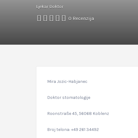
Ljekar Doktor
0 Recenzija
Mira Jozic-Habjanec
Doktor stomatologije
Roonstraße 45, 56068 Koblenz
Broj telona: +49 261 34492