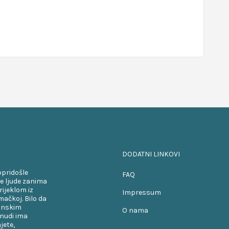
DODATNI LINKOVI
opridošle
FAQ
e ljude zanima
rijeklom iz
Impressum
ačkoj. Bilo da
kanskim
O nama
onudi ima
jete,