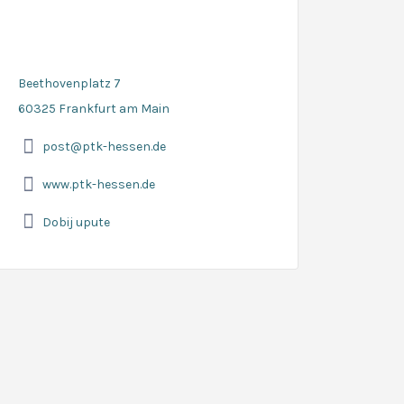
Beethovenplatz 7
60325 Frankfurt am Main
post@ptk-hessen.de
www.ptk-hessen.de
Dobij upute