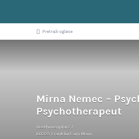
Upiši
pojam,
ključnu
riječ
Balkanci u
ili
Pretraži oglase
naziv
Njemačkoj
oglasa...
Mirna Nemec – Psyc
Psychotherapeut
Beethovenplatz 7
60325 Frankfurt am Main