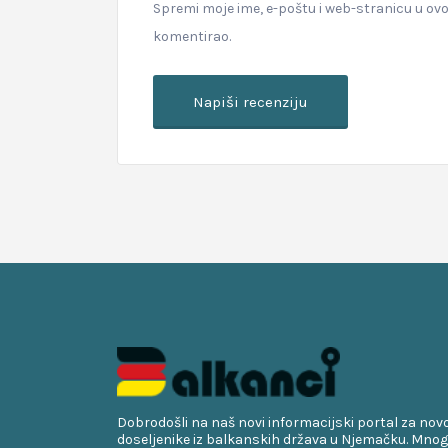
Spremi moje ime, e-poštu i web-stranicu u ov
komentirao.
Dobrodošli na naš novi informacijski portal za nov
doseljenike iz balkanskih država u Njemačku. Mnog