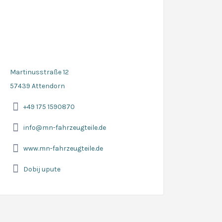
Martinusstraße 12
57439 Attendorn
+49 175 1590870
info@mn-fahrzeugteile.de
www.mn-fahrzeugteile.de
Dobij upute