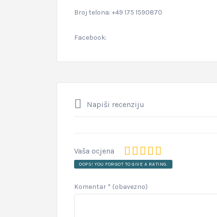
Broj telona: +49 175 1590870
Facebook:
Napiši recenziju
Vaša ocjena
OOPS! YOU FORGOT TO GIVE A RATING.
Komentar
* (obavezno)