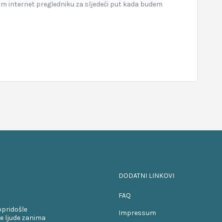
om internet pregledniku za sljedeći put kada budem
DODATNI LINKOVI
FAQ
opridošle
Impressum
e ljude zanima