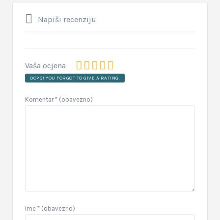
Napiši recenziju
Vaša ocjena
OOPS! YOU FORGOT TO GIVE A RATING.
Komentar
* (obavezno)
Ime
* (obavezno)