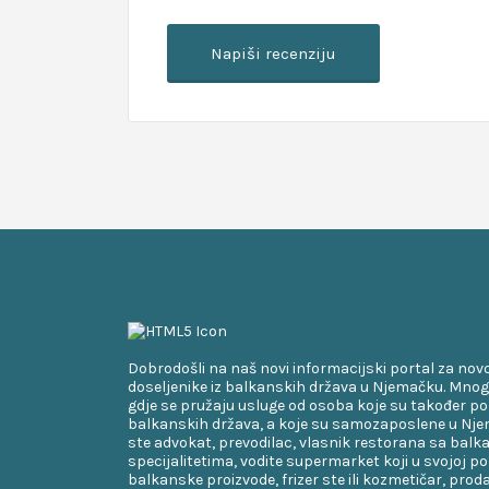
Dobrodošli na naš novi informacijski portal za nov
doseljenike iz balkanskih država u Njemačku. Mnog
gdje se pružaju usluge od osoba koje su također po
balkanskih država, a koje su samozaposlene u Njem
ste advokat, prevodilac, vlasnik restorana sa bal
specijalitetima, vodite supermarket koji u svojoj p
balkanske proizvode, frizer ste ili kozmetičar, proda