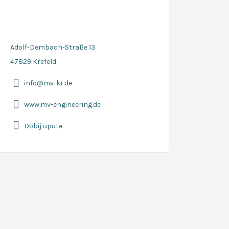
Adolf-Dembach-Straße 13
47829 Krefeld
info@mv-kr.de
www.mv-engineering.de
Dobij upute