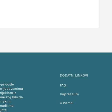
DODATNI LINKOVI
opridošle
FAQ
e ljude zanima
rijeklom iz
Impressum
ačkoj. Bilo da
kanskim
O nama
onudi ima
jete,