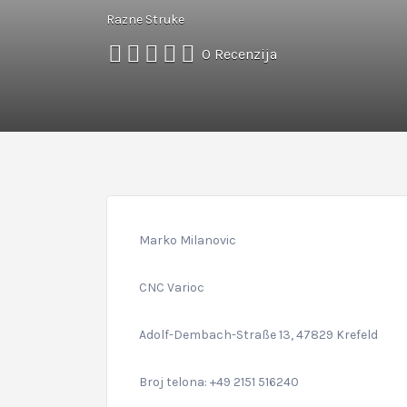
Razne Struke
0 Recenzija
Marko Milanovic
CNC Varioc
Adolf-Dembach-Straße 13, 47829 Krefeld
Broj telona: +49 2151 516240