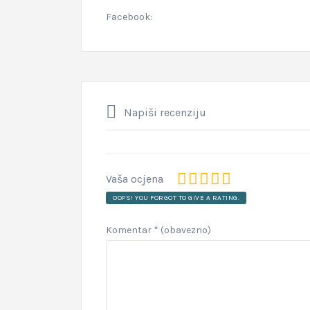
Facebook:
Napiši recenziju
Vaša ocjena
OOPS! YOU FORGOT TO GIVE A RATING.
Komentar
* (obavezno)