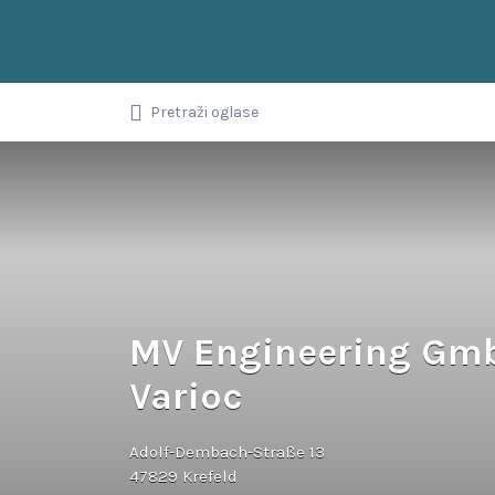
Upiši
pojam,
ključnu
riječ
Balkanci u
ili
Pretraži oglase
naziv
Njemačkoj
oglasa...
MV Engineering Gmb
Varioc
Adolf-Dembach-Straße 13
47829 Krefeld