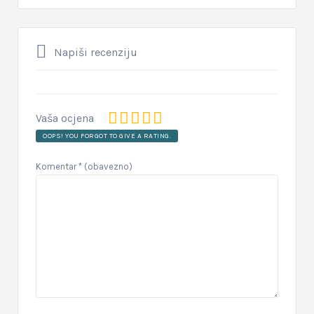
Napiši recenziju
Vaša ocjena
OOPS! YOU FORGOT TO GIVE A RATING.
Komentar
* (obavezno)