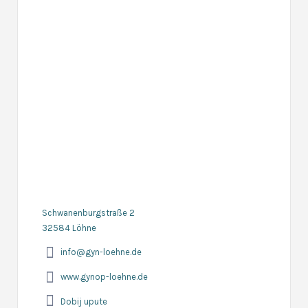
Schwanenburgstraße 2
32584 Löhne
info@gyn-loehne.de
www.gynop-loehne.de
Dobij upute