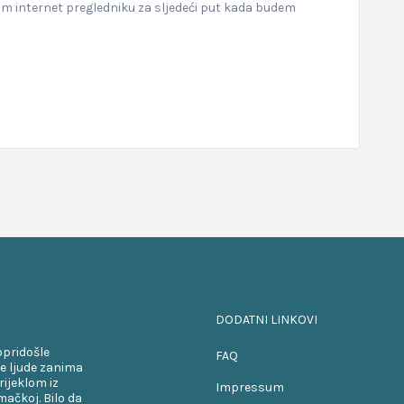
om internet pregledniku za sljedeći put kada budem
DODATNI LINKOVI
opridošle
FAQ
e ljude zanima
rijeklom iz
Impressum
ačkoj. Bilo da