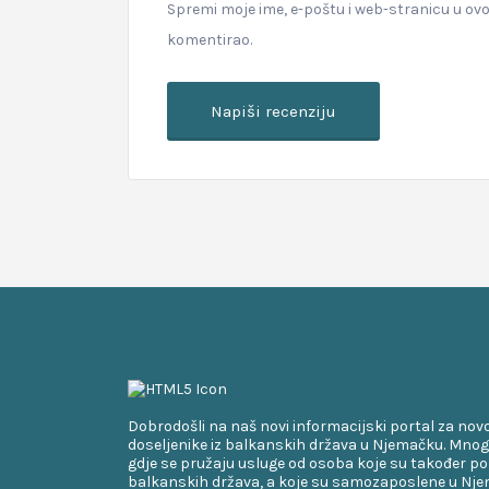
Spremi moje ime, e-poštu i web-stranicu u ov
komentirao.
Dobrodošli na naš novi informacijski portal za nov
doseljenike iz balkanskih država u Njemačku. Mnog
gdje se pružaju usluge od osoba koje su također po
balkanskih država, a koje su samozaposlene u Njem