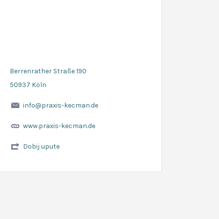
Berrenrather Straße 190
50937 Köln
info@praxis-kecman.de
www.praxis-kecman.de
Dobij upute