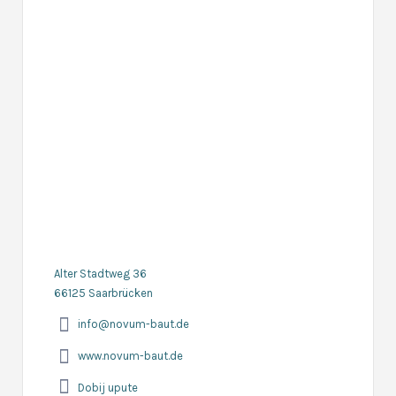
Alter Stadtweg 36
66125 Saarbrücken
info@novum-baut.de
www.novum-baut.de
Dobij upute