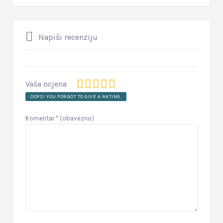
Napiši recenziju
Vaša ocjena
OOPS! YOU FORGOT TO GIVE A RATING.
Komentar
* (obavezno)