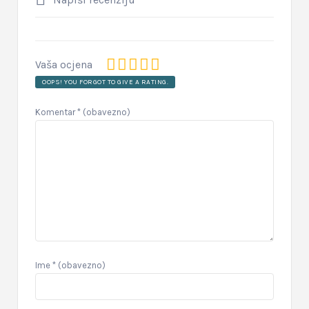
Vaša ocjena
OOPS! YOU FORGOT TO GIVE A RATING.
Komentar
* (obavezno)
Ime
* (obavezno)