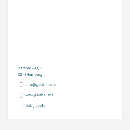
Marshallweg 6
22111 Hamburg
info@galabau.me
www.galabau.me
Dobij upute