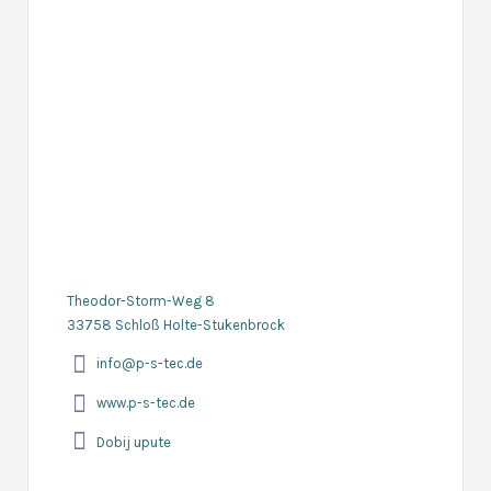
Theodor-Storm-Weg 8
33758 Schloß Holte-Stukenbrock
info@p-s-tec.de
www.p-s-tec.de
Dobij upute