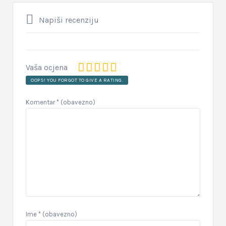
Napiši recenziju
Vaša ocjena
OOPS! YOU FORGOT TO GIVE A RATING.
Komentar
* (obavezno)
Ime
* (obavezno)