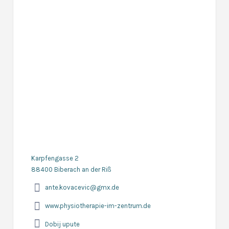
Karpfengasse 2
88400 Biberach an der Riß
ante.kovacevic@gmx.de
www.physiotherapie-im-zentrum.de
Dobij upute