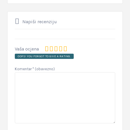
Napiši recenziju
Vaša ocjena
OOPS! YOU FORGOT TO GIVE A RATING.
Komentar
* (obavezno)