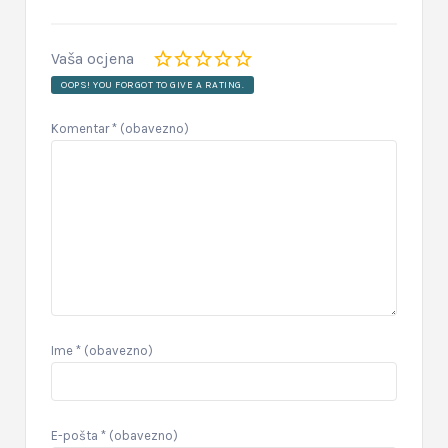
Vaša ocjena
OOPS! YOU FORGOT TO GIVE A RATING.
Komentar
* (obavezno)
Ime
* (obavezno)
E-pošta
* (obavezno)