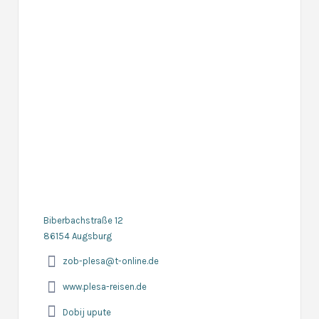
Biberbachstraße 12
86154 Augsburg
zob-plesa@t-online.de
www.plesa-reisen.de
Dobij upute