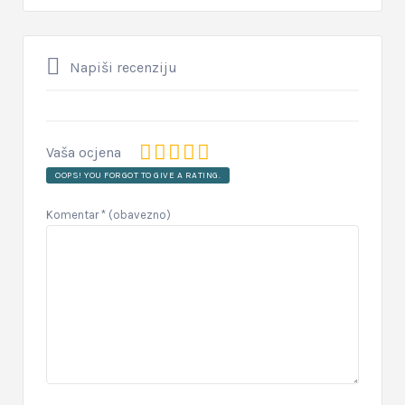
Napiši recenziju
Vaša ocjena
OOPS! YOU FORGOT TO GIVE A RATING.
Komentar
* (obavezno)