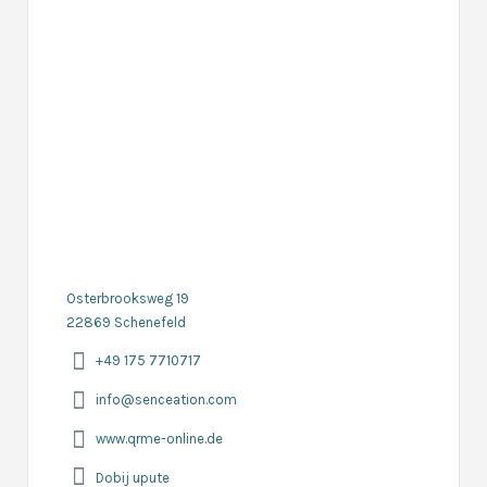
Osterbrooksweg 19
22869 Schenefeld
+49 175 7710717
info@senceation.com
www.qrme-online.de
Dobij upute