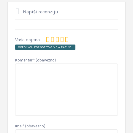
Napiši recenziju
Vaša ocjena
OOPS! YOU FORGOT TO GIVE A RATING.
Komentar
* (obavezno)
Ime
* (obavezno)